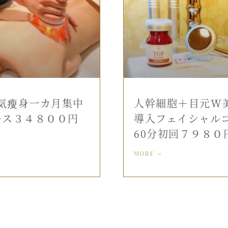
気瘦身一カ月集中
人幹細胞＋目元W
ース３４８００円
導入フェイシャル
60分初回７９８０
MORE »