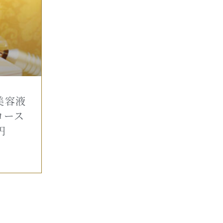
美容液
コース
円