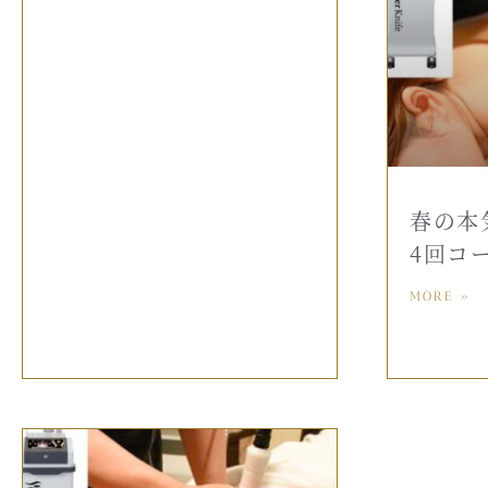
春の本
4回コ
MORE »