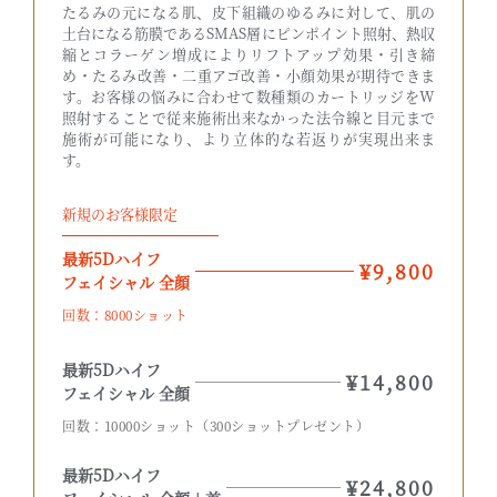
たるみの元になる肌、皮下組織のゆるみに対して、肌の
土台になる筋膜であるSMAS層にピンポイント照射、熱収
縮とコラーゲン増成によりリフトアップ効果・引き締
め・たるみ改善・二重アゴ改善・小顔効果が期待できま
す。お客様の悩みに合わせて数種類のカートリッジをW
照射することで従来施術出来なかった法令線と目元まで
施術が可能になり、より立体的な若返りが実現出来ま
す。​
新規のお客様限定
最新5Dハイフ
¥9,800
フェイシャル 全顔
回数：8000ショット
最新5Dハイフ
¥14,800
フェイシャル 全顔
回数：10000ショット（300ショットプレゼント）
最新5Dハイフ
¥24,800